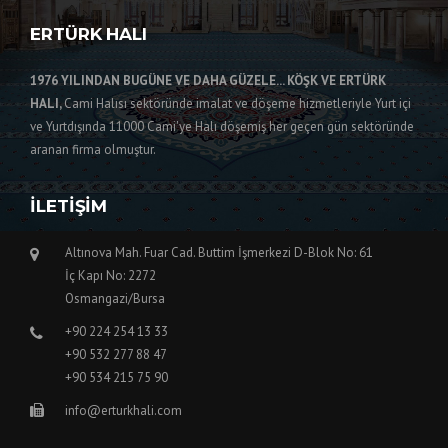
ERTÜRK HALI
1976 YILINDAN BUGÜNE VE DAHA GÜZELE... KÖŞK VE ERTÜRK
HALI,
Cami Halısı sektöründe imalat ve döşeme hizmetleriyle Yurt içi
ve Yurtdışında 11000 Cami'ye Halı döşemiş her geçen gün sektöründe
aranan firma olmuştur.
İLETIŞIM
Altınova Mah. Fuar Cad. Buttim İşmerkezi D-Blok No: 61
İç Kapı No: 2272
Osmangazi/Bursa
+90 224 254 13 33
+90 532 277 88 47
+90 534 215 75 90
info@erturkhali.com