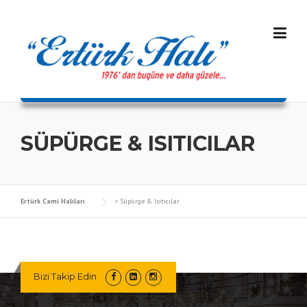
Skip
to
content
SÜPÜRGE & ISITICILAR
Ertürk Cami Halıları
>
Süpürge & Isıtıcılar
Bizi Takip Edin