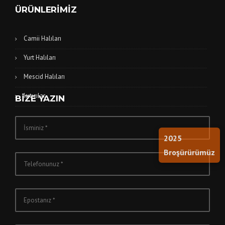
ÜRÜNLERIMIZ
Camii Halıları
Yurt Halıları
Mescid Halıları
Isıtıcılar
BIZE YAZIN
2025
Broşürürümüz