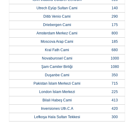
Utrech Eyüp Sultan Cami
140
Ditib Venio Cami
290
Driebergen Cami
175
Amsterdam Merkez Cami
800
Moscova Arap Cami
185
Kral Fath Cami
680
Novaburosel Cami
1000
Şam Camiler Birliği
1080
Duşanbe Cami
350
Pakistan İslam Merkezi Cami
715
London İslam Merkezi
225
Bilali Habeş Cami
413
Inversiones Uth.C.A
420
Lefkoşa Hala Sultan Tekkesi
300