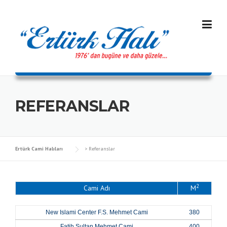
Skip
to
content
REFERANSLAR
Ertürk Cami Halıları
>
Referanslar
2
Cami Adı
M
New Islami Center F.S. Mehmet Cami
380
Fatih Sultan Mehmet Cami
400