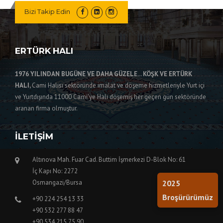
Bizi Takip Edin
ERTÜRK HALI
1976 YILINDAN BUGÜNE VE DAHA GÜZELE... KÖŞK VE ERTÜRK
HALI,
Cami Halısı sektöründe imalat ve döşeme hizmetleriyle Yurt içi
ve Yurtdışında 11000 Cami'ye Halı döşemiş her geçen gün sektöründe
aranan firma olmuştur.
İLETIŞIM
Altınova Mah. Fuar Cad. Buttim İşmerkezi D-Blok No: 61
İç Kapı No: 2272
2025
Osmangazi/Bursa
Broşürürümüz
+90 224 254 13 33
+90 532 277 88 47
+90 534 215 75 90