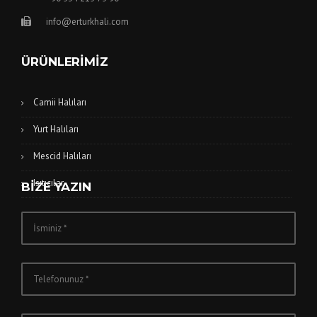
info@erturkhali.com
ÜRÜNLERIMIZ
Camii Halıları
Yurt Halıları
Mescid Halıları
Isıtıcılar
BIZE YAZIN