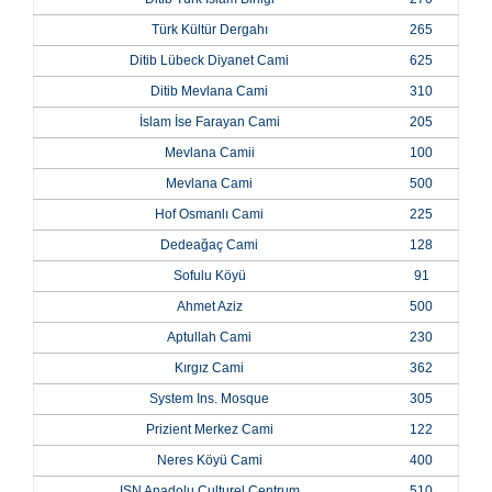
Türk Kültür Dergahı
265
Ditib Lübeck Diyanet Cami
625
Ditib Mevlana Cami
310
İslam İse Farayan Cami
205
Mevlana Camii
100
Mevlana Cami
500
Hof Osmanlı Cami
225
Dedeağaç Cami
128
Sofulu Köyü
91
Ahmet Aziz
500
Aptullah Cami
230
Kırgız Cami
362
System Ins. Mosque
305
Prizient Merkez Cami
122
Neres Köyü Cami
400
ISN Anadolu Culturel Centrum
510