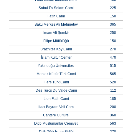
Sabul Es Selam Cami
225
Fatih Cami
150
Bakü Merkez Ali Mehmetov
365
İmam Ali Şemkir
250
Filipe Müftülüğü
150
Braznitsa Köy Cami
270
İslam Kültür Center
470
Yakındoğu Üniversitesi
515
Merkez Kültür Türk Cami
565
Flers Türk Cami
520
Des Turcs Du Valde Cami
112
Lion Fatih Cami
185
Hacı Bayram Veli Cami
200
Cantere Culturel
360
Ditib Müslümanlar Cemiyeti
563
Ditib Türk İslam Birliği
270