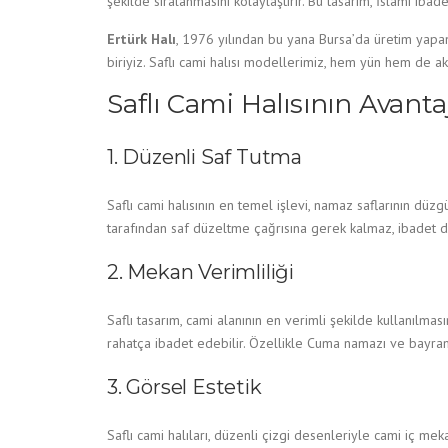
şekilde sıralanmasını kolaylaştırır. Bu tasarım, İslami ib
Ertürk Halı
, 1976 yılından bu yana Bursa’da üretim yapan k
biriyiz. Saflı cami halısı modellerimiz, hem yün hem de a
Saflı Cami Halısının Avantaj
1. Düzenli Saf Tutma
Saflı cami halısının en temel işlevi, namaz saflarının dü
tarafından saf düzeltme çağrısına gerek kalmaz, ibadet 
2. Mekan Verimliliği
Saflı tasarım, cami alanının en verimli şekilde kullanılm
rahatça ibadet edebilir. Özellikle Cuma namazı ve bayram
3. Görsel Estetik
Saflı cami halıları, düzenli çizgi desenleriyle cami iç me