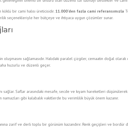
adet geleneğinin önemli bir unsuru olan düzenli saf tutmayı destekler ve cam
öklü bir cami halısı üreticisidir.
11.000’den fazla cami referansımızla
Tü
krilik seçenekleriyle her bütçeye ve ihtiyaca uygun çözümler sunar.
ları
zgün oluşmasını sağlamasıdır. Halıdaki paralel çizgiler, cemaatin doğal olar
daha huzurlu ve düzenli geçer.
asını sağlar. Saflar arasındaki mesafe, secde ve kıyam hareketleri düşünülere
 namazları gibi kalabalık vakitlerde bu verimlilik büyük önem kazanır.
kanına zarif ve derli toplu bir görünüm kazandırır. Renk geçişleri ve bordür 