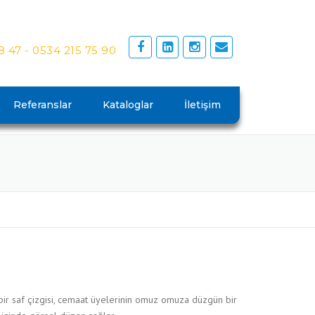
8 47 -
0534 215 75 90
Referanslar
Kataloglar
İletişim
r bir saf çizgisi, cemaat üyelerinin omuz omuza düzgün bir