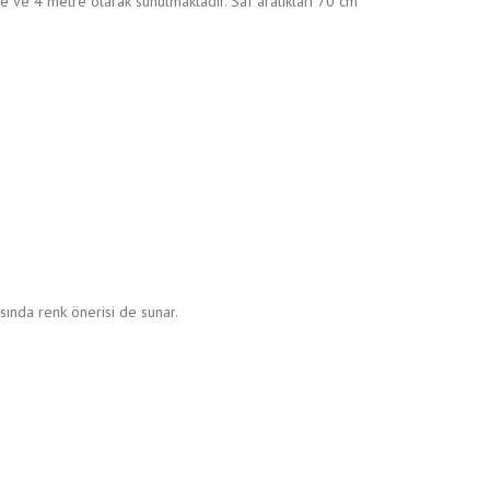
tre ve 4 metre olarak sunulmaktadır. Saf aralıkları 70 cm
sında renk önerisi de sunar.