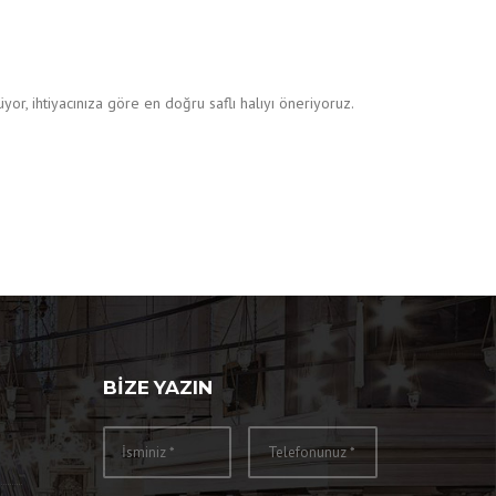
or, ihtiyacınıza göre en doğru saflı halıyı öneriyoruz.
BIZE YAZIN