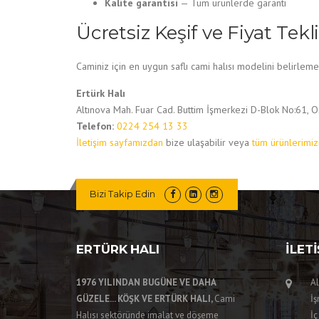
Kalite garantisi
— Tüm ürünlerde garanti
Ücretsiz Keşif ve Fiyat Tekli
Caminiz için en uygun saflı cami halısı modelini belirleme
Ertürk Halı
Altınova Mah. Fuar Cad. Buttim İşmerkezi D-Blok No:61, 
Telefon:
0224 254 13 33
İletişim sayfamızdan
bize ulaşabilir veya
tüm ürünlerimiz
Bizi Takip Edin
ERTÜRK HALI
İLET
1976 YILINDAN BUGÜNE VE DAHA
Al
GÜZELE... KÖŞK VE ERTÜRK HALI,
Cami
İş
Halısı sektöründe imalat ve döşeme
İç