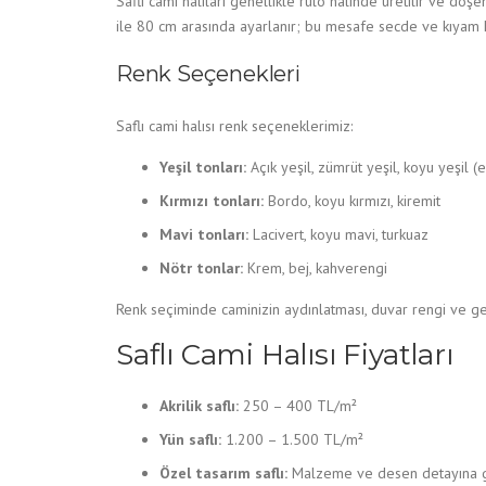
Saflı cami halıları genellikle rulo halinde üretilir ve dö
ile 80 cm arasında ayarlanır; bu mesafe secde ve kıyam ha
Renk Seçenekleri
Saflı cami halısı renk seçeneklerimiz:
Yeşil tonları:
Açık yeşil, zümrüt yeşil, koyu yeşil (
Kırmızı tonları:
Bordo, koyu kırmızı, kiremit
Mavi tonları:
Lacivert, koyu mavi, turkuaz
Nötr tonlar:
Krem, bej, kahverengi
Renk seçiminde caminizin aydınlatması, duvar rengi ve ge
Saflı Cami Halısı Fiyatları
Akrilik saflı:
250 – 400 TL/m²
Yün saflı:
1.200 – 1.500 TL/m²
Özel tasarım saflı:
Malzeme ve desen detayına g