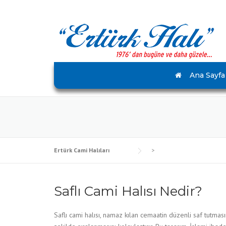
Skip
to
content
Ana Sayfa
Ertürk Cami Halıları
>
Saflı Cami Halısı Nedir?
Saflı cami halısı, namaz kılan cemaatin düzenli saf tutma