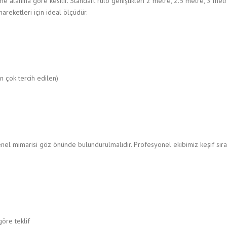
şeme alanına göre kesilir. Standart rulo genişlikleri 2 metre, 2.5 metre, 3 me
reketleri için ideal ölçüdür.
en çok tercih edilen)
nel mimarisi göz önünde bulundurulmalıdır. Profesyonel ekibimiz keşif sıra
öre teklif