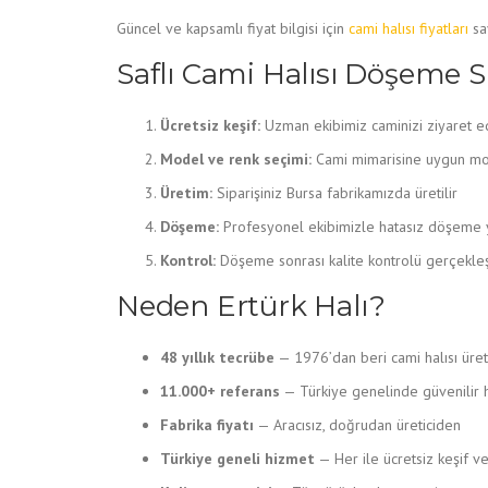
Güncel ve kapsamlı fiyat bilgisi için
cami halısı fiyatları
say
Saflı Cami Halısı Döşeme S
Ücretsiz keşif:
Uzman ekibimiz caminizi ziyaret ed
Model ve renk seçimi:
Cami mimarisine uygun mod
Üretim:
Siparişiniz Bursa fabrikamızda üretilir
Döşeme:
Profesyonel ekibimizle hatasız döşeme y
Kontrol:
Döşeme sonrası kalite kontrolü gerçekleşt
Neden Ertürk Halı?
48 yıllık tecrübe
— 1976’dan beri cami halısı üret
11.000+ referans
— Türkiye genelinde güvenilir 
Fabrika fiyatı
— Aracısız, doğrudan üreticiden
Türkiye geneli hizmet
— Her ile ücretsiz keşif 