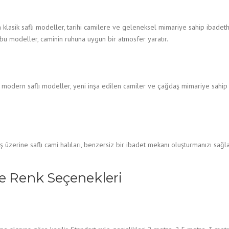
 klasik saflı modeller, tarihi camilere ve geleneksel mimariye sahip ibad
bu modeller, caminin ruhuna uygun bir atmosfer yaratır.
n modern saflı modeller, yeni inşa edilen camiler ve çağdaş mimariye sahip 
üzerine saflı cami halıları, benzersiz bir ibadet mekanı oluşturmanızı sağlar
ve Renk Seçenekleri