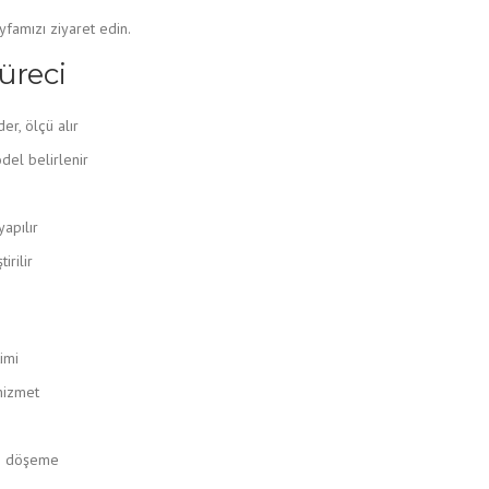
famızı ziyaret edin.
üreci
er, ölçü alır
el belirlenir
apılır
irilir
imi
hizmet
ve döşeme