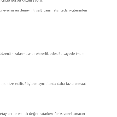
i içinde görsel düzen sağlar.
rkiye’nin en deneyimli saflı cami halısı tedarikçilerinden
ak düzenli hizalanmasına rehberlik eder. Bu sayede imam
k optimize edilir. Böylece aynı alanda daha fazla cemaat
detayları ile estetik değer katarken, fonksiyonel amacını