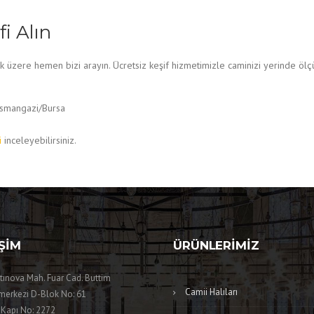
fi Alın
k üzere hemen bizi arayın. Ücretsiz keşif hizmetimizle caminizi yerinde ölçüy
Osmangazi/Bursa
i
inceleyebilirsiniz.
IŞIM
ÜRÜNLERIMIZ
tınova Mah. Fuar Cad. Buttim
Camii Halıları
merkezi D-Blok No: 61
 Kapı No: 2272